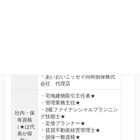
会 理事長
・NPO相続アドバイザー協議会
評議員
・公益社団法人不動産保証協会
会員
・公益社団法人全日本不動産協会
加盟団体
会員
・一般社団法人東京都不動産協
会 会員
・公認ホームインスペクタース教
会 認定会員
・あいおいニッセイ同和損保株式
会社 代理店
・宅地建物取引主任者★
・管理業務主任★
・2級ファイナンシャルプランニン
社内・保
グ技能士★
有資格
・定借プランナー★
（★は代
・賃貸不動産経営管理士★
表が保
・損保一般資格★