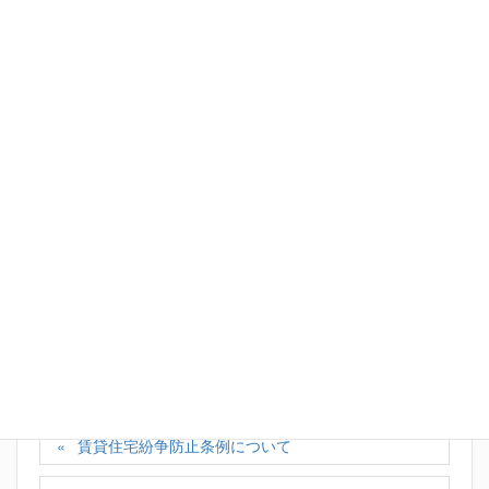
Facebook
X
Bluesky
Hatena
LINE
Copy
カテゴリー
お知らせ
、
スタッフの日記
賃貸住宅紛争防止条例について