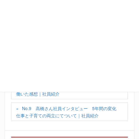
Facebook
X
Bluesky
Hatena
LINE
Copy
カテゴリー
お知らせ
、
ライフアシスト社員のインタビュー
沼田さん社員インタビューvol1、入社のきっかけ～
働いた感想｜社員紹介
No.9 高橋さん社員インタビュー 5年間の変化
仕事と子育ての両立にてついて｜社員紹介