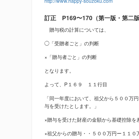
http://www.happy-souzoku.com
訂正 P169〜170（第一版・第二
贈与税の計算については、
◯「受贈者ごと」の判断
×「贈与者ごと」の判断
となります。
よって、P１６９ １１行目
「同一年度において、祖父から５００万円
与を受けたとします。」
×贈与を受けた財産の金額から基礎控除を
×祖父からの贈与・・５００万円ー１１０