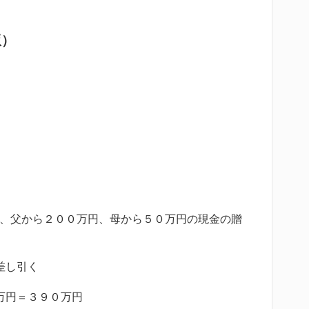
版）
、父から２００万円、母から５０万円の現金の贈
差し引く
万円＝３９０万円