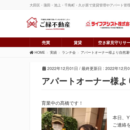
大田区・蒲田・池上・千鳥町・久が原で賃貸管理やアパート管
売買
賃貸
空き家見守りサ
HOME
実績
ランチ会
アパートオーナー様より自然薯
2022年12月01日
/ 最終更新日 :
2022年12月
アパートオーナー様よ
育業中の髙橋です！
本日、
ご連絡