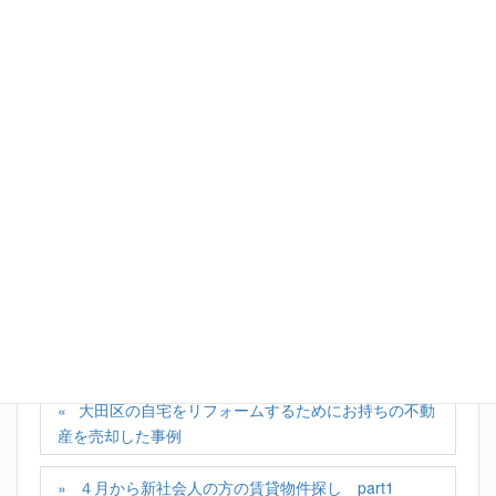
Facebook
X
Bluesky
Hatena
LINE
Copy
カテゴリー
お知らせ
、
不動産コラム
大田区の自宅をリフォームするためにお持ちの不動
産を売却した事例
４月から新社会人の方の賃貸物件探し part1