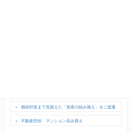
Facebook
X
Bluesky
Hatena
LINE
Copy
カテゴリー
売却コラム
タグ
地中埋設トラブル
不動案売却で解体は気をつけろ
解体で気を付けなければいけないポイント
解体騙された
相続対策まで見据えた「資産の組み換え」をご提案
不動産売却 マンション住み替え