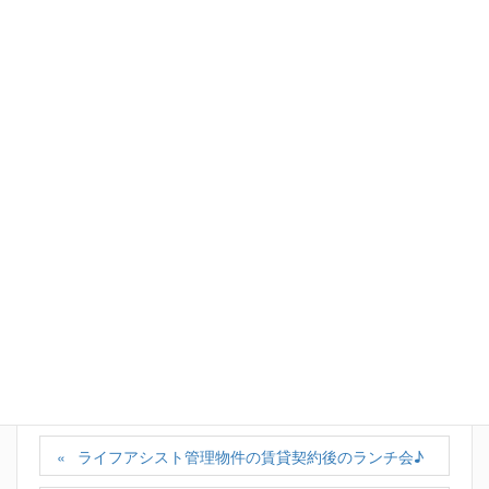
Facebook
X
Bluesky
Hatena
LINE
Copy
カテゴリー
お知らせ
、
ランチ会
、
社長日記
、
実績
ライフアシスト管理物件の賃貸契約後のランチ会♪