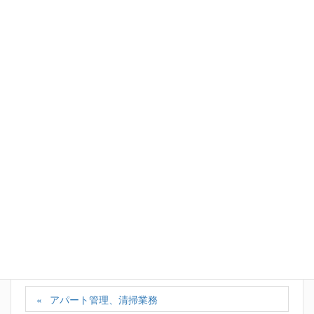
スタッフ一同、またのご来店をお待ちしています
<m(__)m>
Facebook
X
Bluesky
Hatena
LINE
Copy
カテゴリー
お知らせ
、
ランチ会
、
実績
、
スタッフの日記
アパート管理、清掃業務