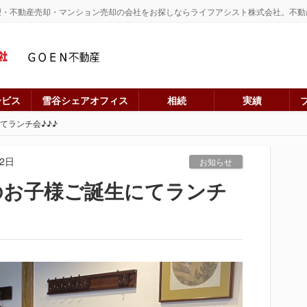
理・不動産売却・マンション売却の会社をお探しならライフアシスト株式会社。不動
ービス
雪谷シェアオフィス
相続
実績
てランチ会♪♪♪
12日
お知らせ
のお子様ご誕生にてランチ