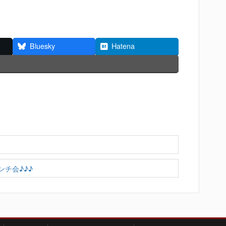
Bluesky
Hatena
チ会♪♪♪