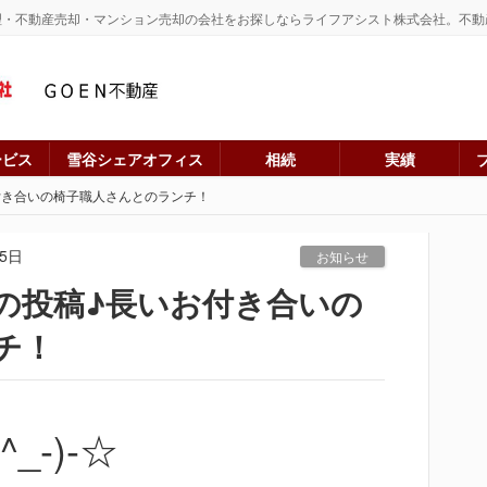
理・不動産売却・マンション売却の会社をお探しならライフアシスト株式会社。不動
ービス
雪谷シェアオフィス
相続
実績
付き合いの椅子職人さんとのランチ！
15日
お知らせ
の投稿♪長いお付き合いの
チ！
-)-☆