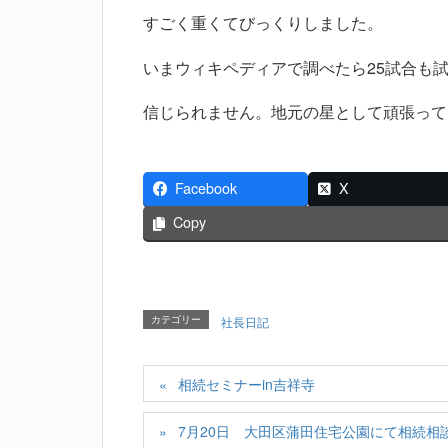
すごく重くてびっくりしました。
いまウィキペディアで調べたら25試合も
信じられません。地元の星として頑張って
Facebook
X
Copy
カテゴリー
社長日記
相続セミナーin吉祥寺
7月20日 大田区蒲田住宅公園にて相続相