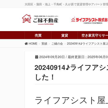
大田区・蒲田・池上・千鳥町・久が原で賃貸管理やアパート管
売買
賃貸
空き家見守りサ
HOME
実績
ご縁の会
20240914♪ライフアシスト
2024年09月20日
/ 最終更新日 :
2025年06月
20240914♪ライフ
した！
ライフアシスト屋上