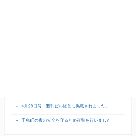
Facebook
X
Bluesky
Hatena
LINE
Copy
カテゴリー
セミナー報告
4月28日号 週刊ビル経営に掲載されました。
千鳥町の夜の安全を守るため夜警を行いました