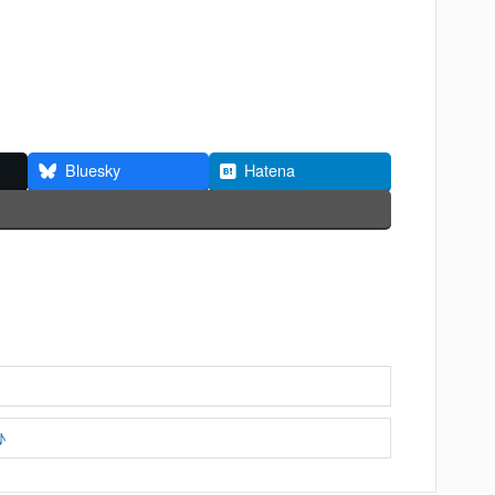
Bluesky
Hatena
♪