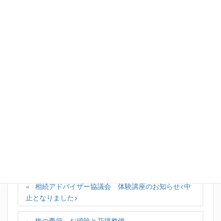
たのです。
本当にお客様のために、と現場で実践されてきた方
です。
Facebook
X
Bluesky
Hatena
LINE
Copy
カテゴリー
お知らせ
、
社長日記
相続アドバイザー協議会 体験講座のお知らせ<中
止となりました>
梅の季節 お掃除と花壇整備