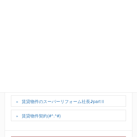
Facebook
X
Bluesky
Hatena
LINE
Copy
カテゴリー
スタッフの日記
賃貸物件のスーパーリフォーム社長♪partⅡ
賃貸物件契約(#^.^#)